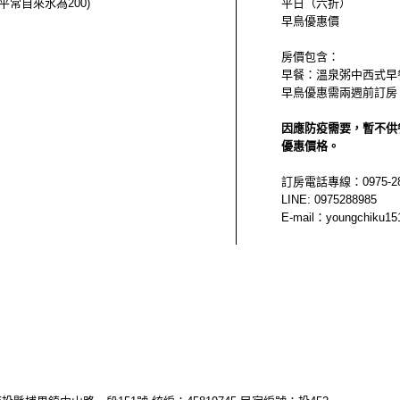
(平常自來水為200)
平日（六折） 4
早鳥優惠價 3
房價包含：
早餐：溫泉粥中西式早
早鳥優惠需兩週前訂房
因應防疫需要，暫不供
優惠價格。
訂房電話專線：0975-28
LINE: 0975288985
E-mail：youngchiku15