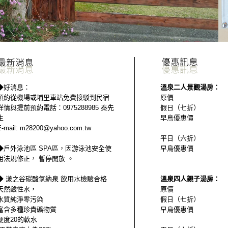
◆好消息：
溫泉二人景觀湯房：
預約從機場或埔里車站免費接駁到民宿
原價 55
詳情與提前預約電話：0975288985 秦先
假日（七折） 3
生
早鳥優惠價 3
E-mail: m28200@yahoo.com.tw
平日（六折） 3
◆戶外泳池區 SPA區，因游泳池安全使
早鳥優惠價 2
用法規修正， 暫停開放 。
◆ 漾之谷碳酸氫納泉 飲用水檢驗合格
溫泉四人親子湯房：
天然鹼性水，
原價 68
水質純淨零污染
假日（七折） 4
富含多種珍貴礦物質
早鳥優惠價 4
硬度20的軟水