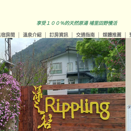
享受１００％的天然原湯 埔里田野慢活
民宿房間
溫泉介紹
訂房資訊
交通指南
媒體推薦